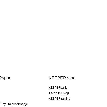
sport
KEEPERzone
KEEPERbattle
#KeepItAll Blog
KEEPERtraining
 Day - Kapusok napja