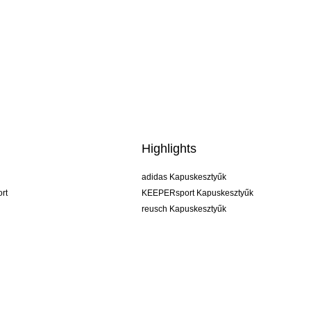
Highlights
adidas Kapuskesztyűk
rt
KEEPERsport Kapuskesztyűk
reusch Kapuskesztyűk
uhlsport Kapuskesztyűk
rehab Kapuskesztyűk
keeper
NIKE Kapuskesztyűk
PUMA Kapuskesztyűk
SELLS Kapuskesztyűk