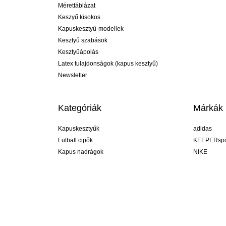
Mérettáblázat
Keszyű kisokos
Kapuskesztyű-modellek
Kesztyű szabások
Kesztyűápolás
Latex tulajdonságok (kapus kesztyű)
Newsletter
Kategóriák
Márkák
Kapuskesztyűk
adidas
Futball cipők
KEEPERspo
Kapus nadrágok
NIKE
Kapusmezek
Puma
Kapus alánadrág
REUSCH
Sells Goal
uhlsport
Elite Sport
rehab