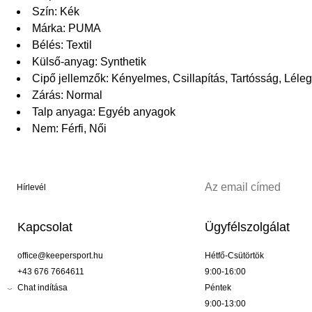
Szín: Kék
Márka: PUMA
Bélés: Textil
Külső-anyag: Synthetik
Cipő jellemzők: Kényelmes, Csillapítás, Tartósság, Lél
Zárás: Normal
Talp anyaga: Egyéb anyagok
Nem: Férfi, Női
Hírlevél
Kapcsolat
Ügyfélszolgálat
office@keepersport.hu
Hétfő-Csütörtök
+43 676 7664611
9:00-16:00
Chat indítása
Péntek
9:00-13:00