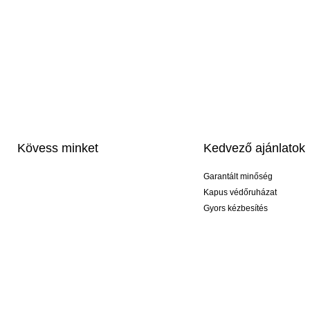
Kövess minket
Kedvező ajánlatok
Garantált minőség
Kapus védőruházat
Gyors kézbesítés
Profi feliratozás
Exkluzív kesztyűk
Akciós csomagok