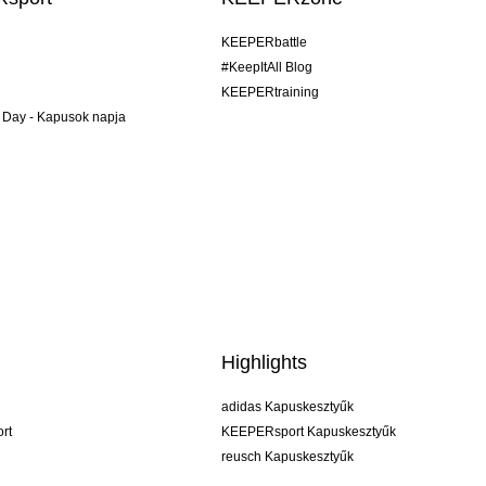
KEEPERbattle
#KeepItAll Blog
KEEPERtraining
 Day - Kapusok napja
Highlights
adidas Kapuskesztyűk
rt
KEEPERsport Kapuskesztyűk
reusch Kapuskesztyűk
uhlsport Kapuskesztyűk