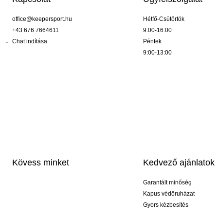
office@keepersport.hu
Hétfő-Csütörtök
+43 676 7664611
9:00-16:00
Chat indítása
Péntek
9:00-13:00
Kövess minket
Kedvező ajánlatok
Garantált minőség
Kapus védőruházat
Gyors kézbesítés
Profi feliratozás