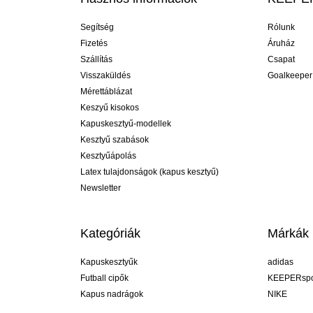
Segítség
Rólunk
Fizetés
Áruház
Szállítás
Csapat
Visszaküldés
Goalkeeper
Mérettáblázat
Keszyű kisokos
Kapuskesztyű-modellek
Kesztyű szabások
Kesztyűápolás
Latex tulajdonságok (kapus kesztyű)
Newsletter
Kategóriák
Márkák
Kapuskesztyűk
adidas
Futball cipők
KEEPERspo
Kapus nadrágok
NIKE
Kapusmezek
Puma