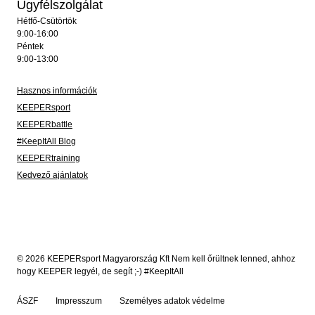
Ügyfélszolgálat
Hétfő-Csütörtök
9:00-16:00
Péntek
9:00-13:00
Hasznos információk
KEEPERsport
KEEPERbattle
#KeepItAll Blog
KEEPERtraining
Kedvező ajánlatok
© 2026 KEEPERsport Magyarország Kft Nem kell őrültnek lenned, ahhoz
hogy KEEPER legyél, de segít ;-) #KeepItAll
ÁSZF
Impresszum
Személyes adatok védelme