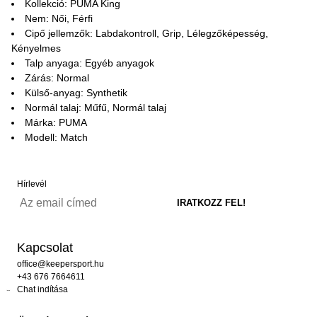
Kollekció: PUMA King
Nem: Női, Férfi
Cipő jellemzők: Labdakontroll, Grip, Lélegzőképesség,
Kényelmes
Talp anyaga: Egyéb anyagok
Zárás: Normal
Külső-anyag: Synthetik
Normál talaj: Műfű, Normál talaj
Márka: PUMA
Modell: Match
Hírlevél
Kapcsolat
office@keepersport.hu
+43 676 7664611
Chat indítása