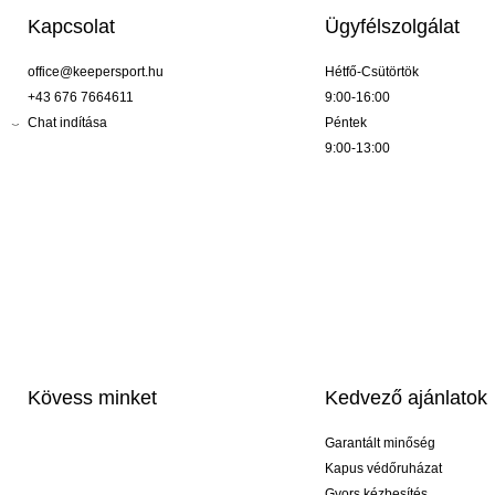
Kapcsolat
Ügyfélszolgálat
office@keepersport.hu
Hétfő-Csütörtök
+43 676 7664611
9:00-16:00
Chat indítása
Péntek
9:00-13:00
Kövess minket
Kedvező ajánlatok
Garantált minőség
Kapus védőruházat
Gyors kézbesítés