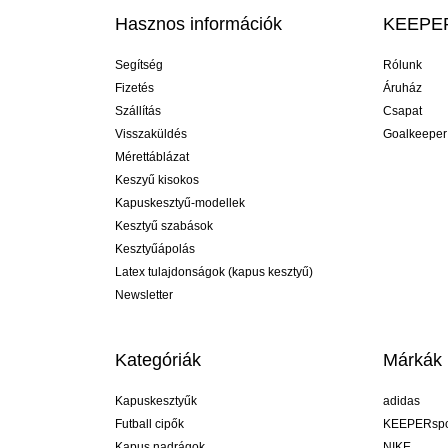
Hasznos információk
KEEPER
Segítség
Rólunk
Fizetés
Áruház
Szállítás
Csapat
Visszaküldés
Goalkeeper
Mérettáblázat
Keszyű kisokos
Kapuskesztyű-modellek
Kesztyű szabások
Kesztyűápolás
Latex tulajdonságok (kapus kesztyű)
Newsletter
Kategóriák
Márkák
Kapuskesztyűk
adidas
Futball cipők
KEEPERspo
Kapus nadrágok
NIKE