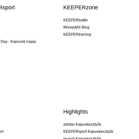
sport
KEEPERzone
KEEPERbattle
#KeepItAll Blog
KEEPERtraining
 Day - Kapusok napja
Highlights
adidas Kapuskesztyűk
rt
KEEPERsport Kapuskesztyűk
reusch Kapuskesztyűk