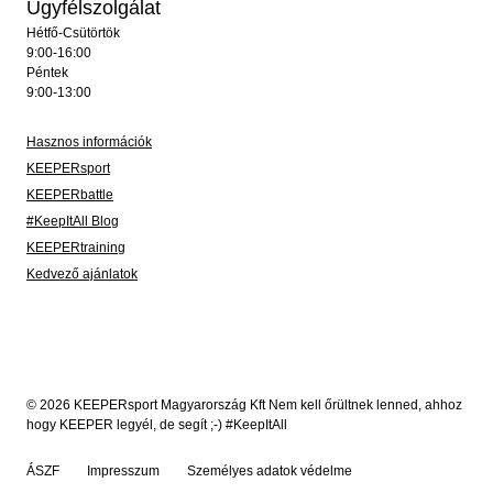
Ügyfélszolgálat
Hétfő-Csütörtök
9:00-16:00
Péntek
9:00-13:00
Hasznos információk
KEEPERsport
KEEPERbattle
#KeepItAll Blog
KEEPERtraining
Kedvező ajánlatok
© 2026 KEEPERsport Magyarország Kft Nem kell őrültnek lenned, ahhoz
hogy KEEPER legyél, de segít ;-) #KeepItAll
ÁSZF
Impresszum
Személyes adatok védelme