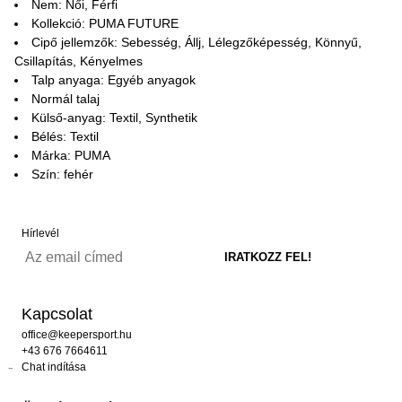
Nem: Női, Férfi
Kollekció: PUMA FUTURE
Cipő jellemzők: Sebesség, Állj, Lélegzőképesség, Könnyű,
Csillapítás, Kényelmes
Talp anyaga: Egyéb anyagok
Normál talaj
Külső-anyag: Textil, Synthetik
Bélés: Textil
Márka: PUMA
Szín: fehér
Hírlevél
Kapcsolat
office@keepersport.hu
+43 676 7664611
Chat indítása