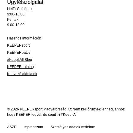
Ügyfélszolgálat
Hétfő-Csütörtök
9:00-16:00
Péntek
9:00-13:00
Hasznos információk
KEEPERsport
KEEPERbattle
#KeepItAll Blog
KEEPERtraining
Kedvező ajánlatok
© 2026 KEEPERsport Magyarország Kft Nem kell őrültnek lenned, ahhoz
hogy KEEPER legyél, de segít ;-) #KeepItAll
ÁSZF
Impresszum
Személyes adatok védelme