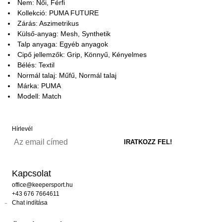
Nem: Női, Férfi
Kollekció: PUMA FUTURE
Zárás: Aszimetrikus
Külső-anyag: Mesh, Synthetik
Talp anyaga: Egyéb anyagok
Cipő jellemzők: Grip, Könnyű, Kényelmes
Bélés: Textil
Normál talaj: Műfű, Normál talaj
Márka: PUMA
Modell: Match
Hírlevél
Kapcsolat
office@keepersport.hu
+43 676 7664611
Chat indítása