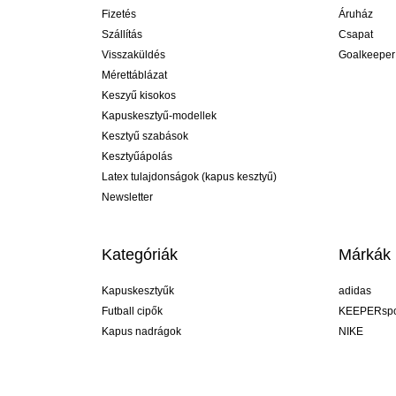
Fizetés
Áruház
Szállítás
Csapat
Visszaküldés
Goalkeeper
Mérettáblázat
Keszyű kisokos
Kapuskesztyű-modellek
Kesztyű szabások
Kesztyűápolás
Latex tulajdonságok (kapus kesztyű)
Newsletter
Kategóriák
Márkák
Kapuskesztyűk
adidas
Futball cipők
KEEPERspo
Kapus nadrágok
NIKE
Kapusmezek
Puma
Kapus alánadrág
REUSCH
Sells Goal