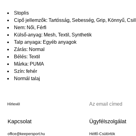
Stoplis
Cipő jellemzők: Tartósság, Sebesség, Grip, Könnyű, Csi
Nem: Női, Férfi
Külső-anyag: Mesh, Textil, Synthetik
Talp anyaga: Egyéb anyagok
Zárás: Normal
Bélés: Textil
Márka: PUMA
Szín: fehér
Normál talaj
Hírlevél
Kapcsolat
Ügyfélszolgálat
office@keepersport.hu
Hétfő-Csütörtök