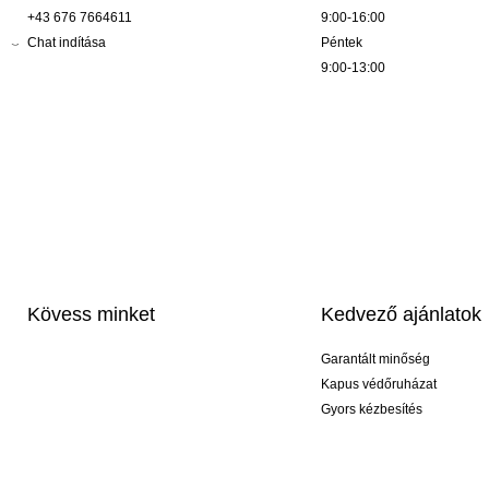
+43 676 7664611
9:00-16:00
Chat indítása
Péntek
9:00-13:00
Kövess minket
Kedvező ajánlatok
Garantált minőség
Kapus védőruházat
Gyors kézbesítés
Profi feliratozás
Exkluzív kesztyűk
Akciós csomagok