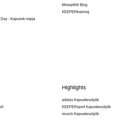
#KeepItAll Blog
KEEPERtraining
 Day - Kapusok napja
Highlights
adidas Kapuskesztyűk
rt
KEEPERsport Kapuskesztyűk
reusch Kapuskesztyűk
uhlsport Kapuskesztyűk
rehab Kapuskesztyűk
keeper
NIKE Kapuskesztyűk