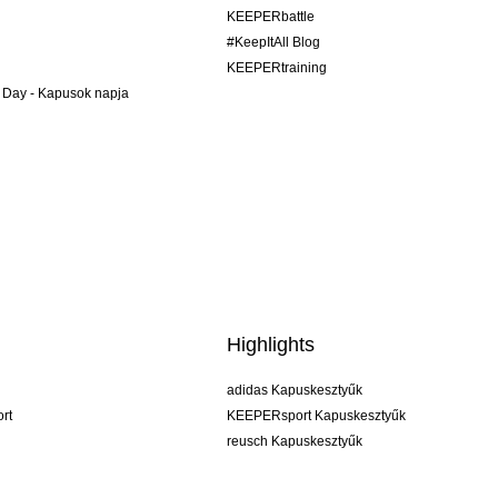
KEEPERbattle
#KeepItAll Blog
KEEPERtraining
 Day - Kapusok napja
Highlights
adidas Kapuskesztyűk
rt
KEEPERsport Kapuskesztyűk
reusch Kapuskesztyűk
uhlsport Kapuskesztyűk
rehab Kapuskesztyűk