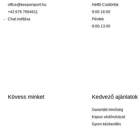
office@keepersport.hu
Hétfő-Csütörtök
+43 676 7664611
9:00-16:00
Chat indítása
Péntek
9:00-13:00
Kövess minket
Kedvező ajánlatok
Garantált minőség
Kapus védőruházat
Gyors kézbesítés
Profi feliratozás
Exkluzív kesztyűk