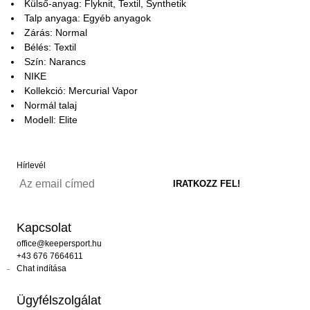
Külső-anyag: Flyknit, Textil, Synthetik
Talp anyaga: Egyéb anyagok
Zárás: Normal
Bélés: Textil
Szín: Narancs
NIKE
Kollekció: Mercurial Vapor
Normál talaj
Modell: Elite
Hírlevél
Kapcsolat
office@keepersport.hu
+43 676 7664611
Chat indítása
Ügyfélszolgálat