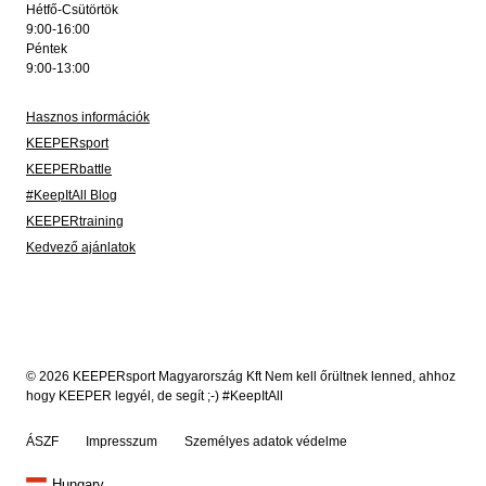
Hétfő-Csütörtök
9:00-16:00
Péntek
9:00-13:00
Hasznos információk
KEEPERsport
KEEPERbattle
#KeepItAll Blog
KEEPERtraining
Kedvező ajánlatok
© 2026 KEEPERsport Magyarország Kft Nem kell őrültnek lenned, ahhoz
hogy KEEPER legyél, de segít ;-) #KeepItAll
ÁSZF
Impresszum
Személyes adatok védelme
Hungary