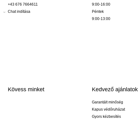
+43 676 7664611
9:00-16:00
Chat indítása
Péntek
9:00-13:00
Kövess minket
Kedvező ajánlatok
Garantált minőség
Kapus védőruházat
Gyors kézbesítés
Profi feliratozás
Exkluzív kesztyűk
Akciós csomagok