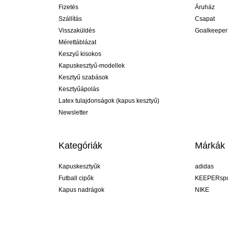
Fizetés
Áruház
Szállítás
Csapat
Visszaküldés
Goalkeeper
Mérettáblázat
Keszyű kisokos
Kapuskesztyű-modellek
Kesztyű szabások
Kesztyűápolás
Latex tulajdonságok (kapus kesztyű)
Newsletter
Kategóriák
Márkák
Kapuskesztyűk
adidas
Futball cipők
KEEPERspo
Kapus nadrágok
NIKE
Kapusmezek
Puma
Kapus alánadrág
REUSCH
Sells Goal