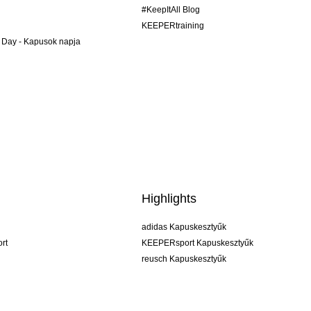
#KeepItAll Blog
KEEPERtraining
 Day - Kapusok napja
Highlights
adidas Kapuskesztyűk
rt
KEEPERsport Kapuskesztyűk
reusch Kapuskesztyűk
uhlsport Kapuskesztyűk
rehab Kapuskesztyűk
keeper
NIKE Kapuskesztyűk