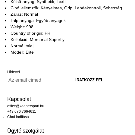
Külső-anyag: Synthetik, Textil
Cipő jellemzők: Kényelmes, Grip, Labdakontroll, Sebesség
Zárás: Normal
Talp anyaga: Egyéb anyagok
Weight: 998
Country of origin: PR
Kollekció: Mercurial Superfly
Normál talaj
Modell: Elite
Hírlevél
Kapcsolat
office@keepersport.hu
+43 676 7664611
Chat indítása
Ügyfélszolgálat