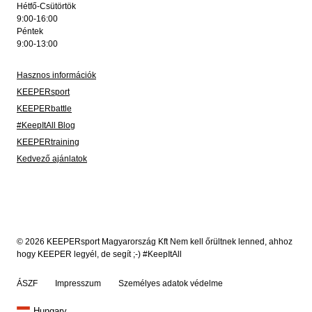
Hétfő-Csütörtök
9:00-16:00
Péntek
9:00-13:00
Hasznos információk
KEEPERsport
KEEPERbattle
#KeepItAll Blog
KEEPERtraining
Kedvező ajánlatok
© 2026 KEEPERsport Magyarország Kft Nem kell őrültnek lenned, ahhoz
hogy KEEPER legyél, de segít ;-) #KeepItAll
ÁSZF
Impresszum
Személyes adatok védelme
Hungary