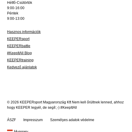
Hétfő-Csütörtök
9:00-16:00
Péntek
9:00-13:00
Hasznos információk
KEEPERsport
KEEPERbattle
#KeepItAll Blog
KEEPERtraining
Kedvező ajánlatok
© 2026 KEEPERsport Magyarország Kft Nem kell őrültnek lenned, ahhoz
hogy KEEPER legyél, de segít ;-) #KeepItAll
ÁSZF
Impresszum
Személyes adatok védelme
Hungary