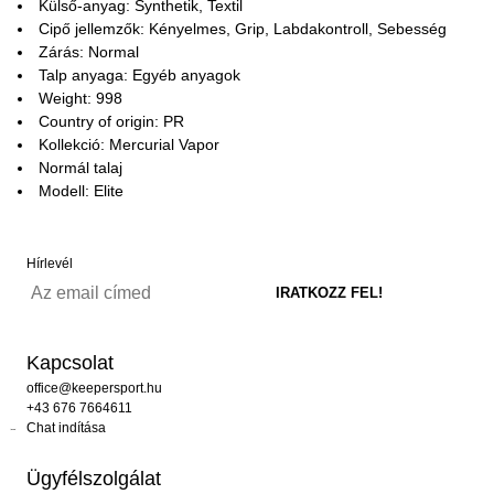
Külső-anyag: Synthetik, Textil
Cipő jellemzők: Kényelmes, Grip, Labdakontroll, Sebesség
Zárás: Normal
Talp anyaga: Egyéb anyagok
Weight: 998
Country of origin: PR
Kollekció: Mercurial Vapor
Normál talaj
Modell: Elite
Hírlevél
Kapcsolat
office@keepersport.hu
+43 676 7664611
Chat indítása
Ügyfélszolgálat