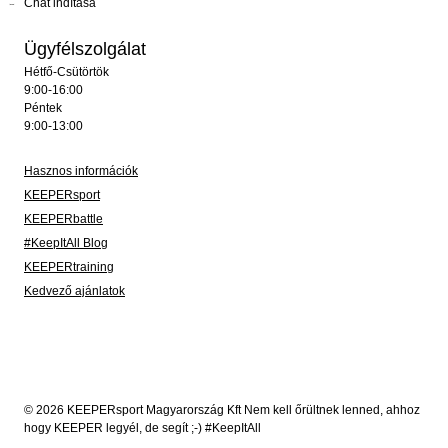
Chat indítása
Ügyfélszolgálat
Hétfő-Csütörtök
9:00-16:00
Péntek
9:00-13:00
Hasznos információk
KEEPERsport
KEEPERbattle
#KeepItAll Blog
KEEPERtraining
Kedvező ajánlatok
© 2026 KEEPERsport Magyarország Kft Nem kell őrültnek lenned, ahhoz
hogy KEEPER legyél, de segít ;-) #KeepItAll