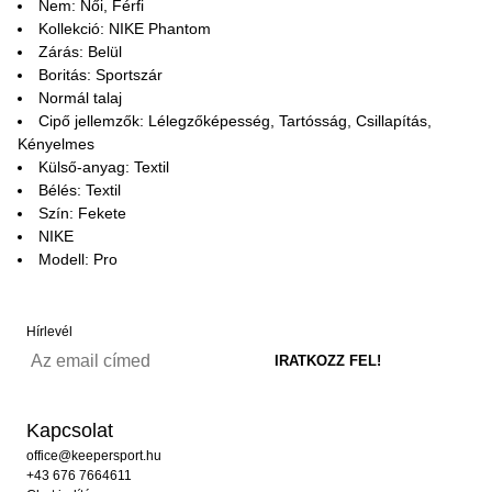
Nem: Női, Férfi
Kollekció: NIKE Phantom
Zárás: Belül
Boritás: Sportszár
Normál talaj
Cipő jellemzők: Lélegzőképesség, Tartósság, Csillapítás,
Kényelmes
Külső-anyag: Textil
Bélés: Textil
Szín: Fekete
NIKE
Modell: Pro
Hírlevél
Kapcsolat
office@keepersport.hu
+43 676 7664611