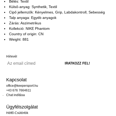
Bélés: Textil
Külső-anyag: Synthetik, Textil
Cipő jellemzők: Kényelmes, Grip, Labdakontroll, Sebesség
Talp anyaga: Egyéb anyagok
Zárás: Aszimetrikus
Kollekció: NIKE Phantom
Country of origin: CN
Weight: 881
Hírlevél
Kapcsolat
office@keepersport.hu
+43 676 7664611
Chat indítása
Ügyfélszolgálat
Hétfő-Csütörtök