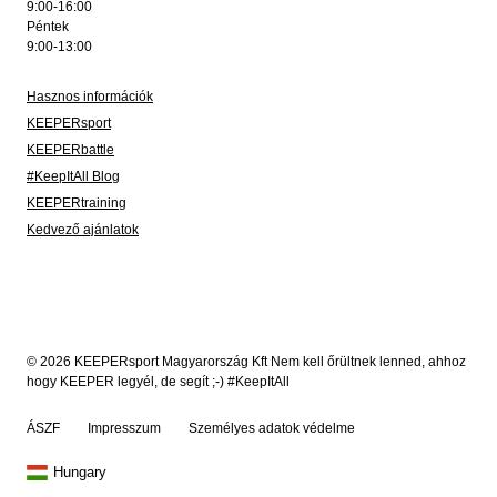
9:00-16:00
Péntek
9:00-13:00
Hasznos információk
KEEPERsport
KEEPERbattle
#KeepItAll Blog
KEEPERtraining
Kedvező ajánlatok
© 2026 KEEPERsport Magyarország Kft Nem kell őrültnek lenned, ahhoz
hogy KEEPER legyél, de segít ;-) #KeepItAll
ÁSZF
Impresszum
Személyes adatok védelme
Hungary