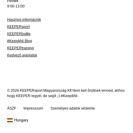
Péntek
9:00-13:00
Hasznos információk
KEEPERsport
KEEPERbattle
#KeepItAll Blog
KEEPERtraining
Kedvező ajánlatok
© 2026 KEEPERsport Magyarország Kft Nem kell őrültnek lenned, ahhoz
hogy KEEPER legyél, de segít ;-) #KeepItAll
ÁSZF
Impresszum
Személyes adatok védelme
Hungary