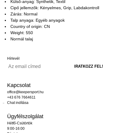
Külső-anyag: Synthetik, Textil
Cipő jellemzők: Kényelmes, Grip, Labdakontroll
Zárás: Normal
Talp anyaga: Egyéb anyagok
Country of origin: CN
Weight: 550
Normál talaj
Hírlevél
Kapcsolat
office@keepersport.hu
+43 676 7664611
Chat indítása
Ügyfélszolgálat
Hétfő-Csütörtök
9:00-16:00