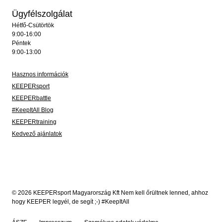
Ügyfélszolgálat
Hétfő-Csütörtök
9:00-16:00
Péntek
9:00-13:00
Hasznos információk
KEEPERsport
KEEPERbattle
#KeepItAll Blog
KEEPERtraining
Kedvező ajánlatok
© 2026 KEEPERsport Magyarország Kft Nem kell őrültnek lenned, ahhoz
hogy KEEPER legyél, de segít ;-) #KeepItAll