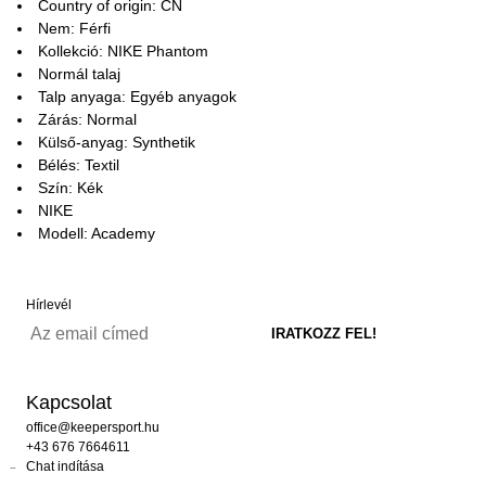
Country of origin: CN
Nem: Férfi
Kollekció: NIKE Phantom
Normál talaj
Talp anyaga: Egyéb anyagok
Zárás: Normal
Külső-anyag: Synthetik
Bélés: Textil
Szín: Kék
NIKE
Modell: Academy
Hírlevél
Kapcsolat
office@keepersport.hu
+43 676 7664611
Chat indítása