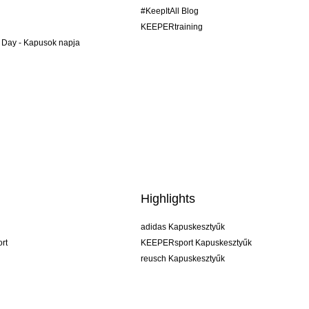
#KeepItAll Blog
KEEPERtraining
 Day - Kapusok napja
Highlights
adidas Kapuskesztyűk
rt
KEEPERsport Kapuskesztyűk
reusch Kapuskesztyűk
uhlsport Kapuskesztyűk
rehab Kapuskesztyűk
keeper
NIKE Kapuskesztyűk