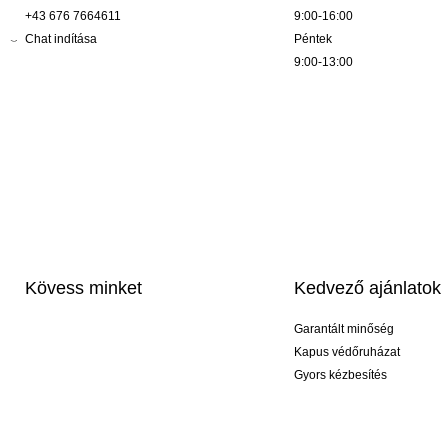
+43 676 7664611
9:00-16:00
Chat indítása
Péntek
9:00-13:00
Kövess minket
Kedvező ajánlatok
Garantált minőség
Kapus védőruházat
Gyors kézbesítés
Profi feliratozás
Exkluzív kesztyűk
Akciós csomagok