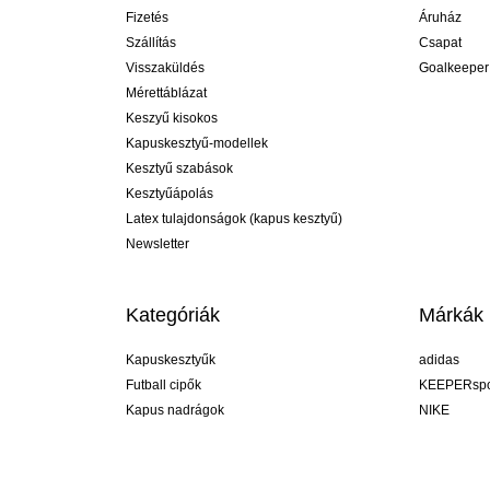
Fizetés
Áruház
Szállítás
Csapat
Visszaküldés
Goalkeeper
Mérettáblázat
Keszyű kisokos
Kapuskesztyű-modellek
Kesztyű szabások
Kesztyűápolás
Latex tulajdonságok (kapus kesztyű)
Newsletter
Kategóriák
Márkák
Kapuskesztyűk
adidas
Futball cipők
KEEPERspo
Kapus nadrágok
NIKE
Kapusmezek
Puma
Kapus alánadrág
REUSCH
Sells Goal