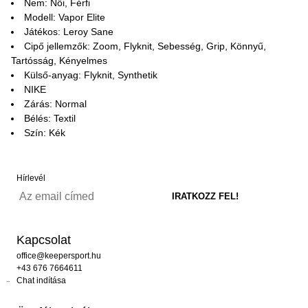
Nem: Női, Férfi
Modell: Vapor Elite
Játékos: Leroy Sane
Cipő jellemzők: Zoom, Flyknit, Sebesség, Grip, Könnyű,
Tartósság, Kényelmes
Külső-anyag: Flyknit, Synthetik
NIKE
Zárás: Normal
Bélés: Textil
Szín: Kék
Hírlevél
Kapcsolat
office@keepersport.hu
+43 676 7664611
Chat indítása