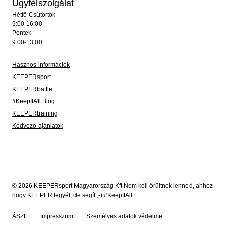
Ügyfélszolgálat
Hétfő-Csütörtök
9:00-16:00
Péntek
9:00-13:00
Hasznos információk
KEEPERsport
KEEPERbattle
#KeepItAll Blog
KEEPERtraining
Kedvező ajánlatok
© 2026 KEEPERsport Magyarország Kft Nem kell őrültnek lenned, ahhoz
hogy KEEPER legyél, de segít ;-) #KeepItAll
ÁSZF
Impresszum
Személyes adatok védelme