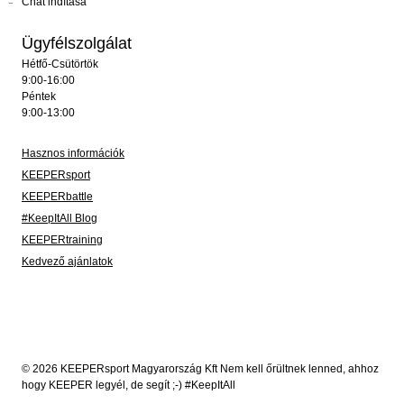
Chat indítása
Ügyfélszolgálat
Hétfő-Csütörtök
9:00-16:00
Péntek
9:00-13:00
Hasznos információk
KEEPERsport
KEEPERbattle
#KeepItAll Blog
KEEPERtraining
Kedvező ajánlatok
© 2026 KEEPERsport Magyarország Kft Nem kell őrültnek lenned, ahhoz
hogy KEEPER legyél, de segít ;-) #KeepItAll