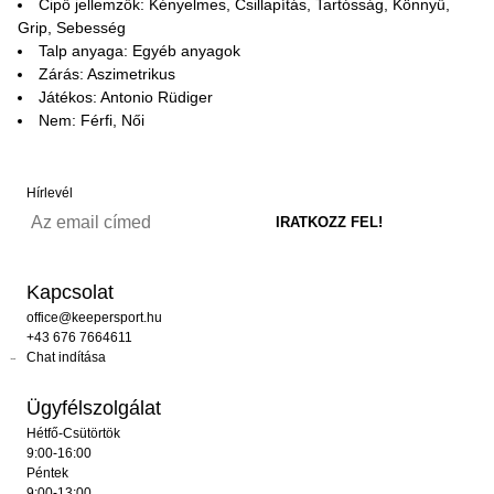
Cipő jellemzők: Kényelmes, Csillapítás, Tartósság, Könnyű,
Grip, Sebesség
Talp anyaga: Egyéb anyagok
Zárás: Aszimetrikus
Játékos: Antonio Rüdiger
Nem: Férfi, Női
Hírlevél
Kapcsolat
office@keepersport.hu
+43 676 7664611
Chat indítása
Ügyfélszolgálat
Hétfő-Csütörtök
9:00-16:00
Péntek
9:00-13:00