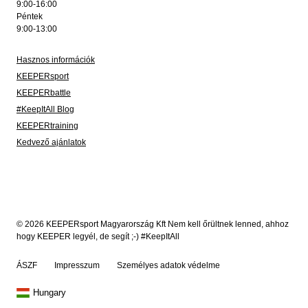
9:00-16:00
Péntek
9:00-13:00
Hasznos információk
KEEPERsport
KEEPERbattle
#KeepItAll Blog
KEEPERtraining
Kedvező ajánlatok
© 2026 KEEPERsport Magyarország Kft Nem kell őrültnek lenned, ahhoz
hogy KEEPER legyél, de segít ;-) #KeepItAll
ÁSZF
Impresszum
Személyes adatok védelme
Hungary