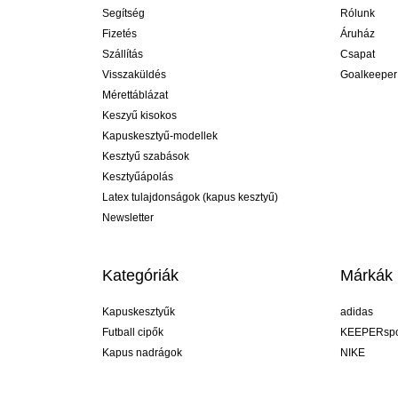
Segítség
Rólunk
Fizetés
Áruház
Szállítás
Csapat
Visszaküldés
Goalkeeper
Mérettáblázat
Keszyű kisokos
Kapuskesztyű-modellek
Kesztyű szabások
Kesztyűápolás
Latex tulajdonságok (kapus kesztyű)
Newsletter
Kategóriák
Márkák
Kapuskesztyűk
adidas
Futball cipők
KEEPERspo
Kapus nadrágok
NIKE
Kapusmezek
Puma
Kapus alánadrág
REUSCH