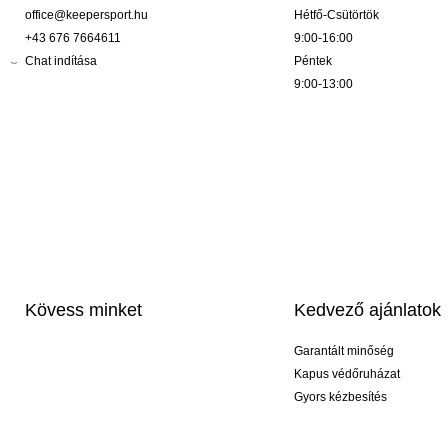
office@keepersport.hu
Hétfő-Csütörtök
+43 676 7664611
9:00-16:00
Chat indítása
Péntek
9:00-13:00
Kövess minket
Kedvező ajánlatok
Garantált minőség
Kapus védőruházat
Gyors kézbesítés
Profi feliratozás
Exkluzív kesztyűk