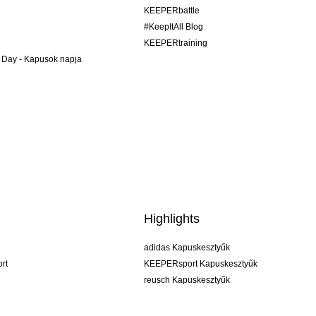
KEEPERbattle
#KeepItAll Blog
KEEPERtraining
 Day - Kapusok napja
Highlights
adidas Kapuskesztyűk
rt
KEEPERsport Kapuskesztyűk
reusch Kapuskesztyűk
uhlsport Kapuskesztyűk
rehab Kapuskesztyűk