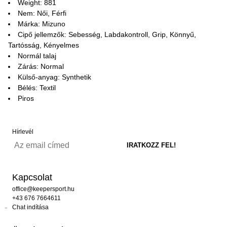
Weight: 881
Nem: Női, Férfi
Márka: Mizuno
Cipő jellemzők: Sebesség, Labdakontroll, Grip, Könnyű,
Tartósság, Kényelmes
Normál talaj
Zárás: Normal
Külső-anyag: Synthetik
Bélés: Textil
Piros
Hírlevél
Kapcsolat
office@keepersport.hu
+43 676 7664611
Chat indítása