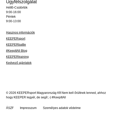
Ügyfélszolgálat
Hétfő-Csütörtök
9:00-16:00
Péntek
9:00-13:00
Hasznos információk
KEEPERsport
KEEPERbattle
#KeepItAll Blog
KEEPERtraining
Kedvező ajánlatok
© 2026 KEEPERsport Magyarország Kft Nem kell őrültnek lenned, ahhoz
hogy KEEPER legyél, de segít ;-) #KeepItAll
ÁSZF
Impresszum
Személyes adatok védelme