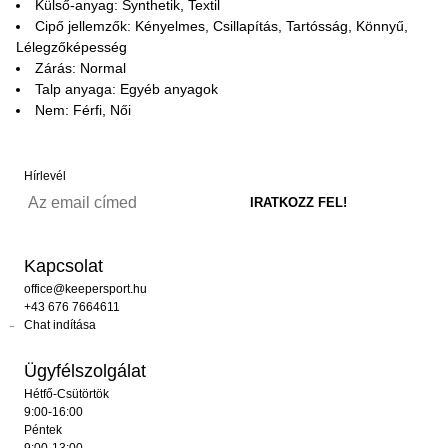
Külső-anyag: Synthetik, Textil
Cipő jellemzők: Kényelmes, Csillapítás, Tartósság, Könnyű,
Lélegzőképesség
Zárás: Normal
Talp anyaga: Egyéb anyagok
Nem: Férfi, Női
Hírlevél
Kapcsolat
office@keepersport.hu
+43 676 7664611
Chat indítása
Ügyfélszolgálat
Hétfő-Csütörtök
9:00-16:00
Péntek