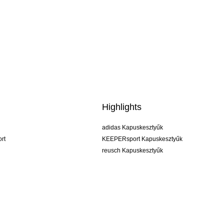
Highlights
adidas Kapuskesztyűk
rt
KEEPERsport Kapuskesztyűk
reusch Kapuskesztyűk
uhlsport Kapuskesztyűk
rehab Kapuskesztyűk
keeper
NIKE Kapuskesztyűk
PUMA Kapuskesztyűk
SELLS Kapuskesztyűk