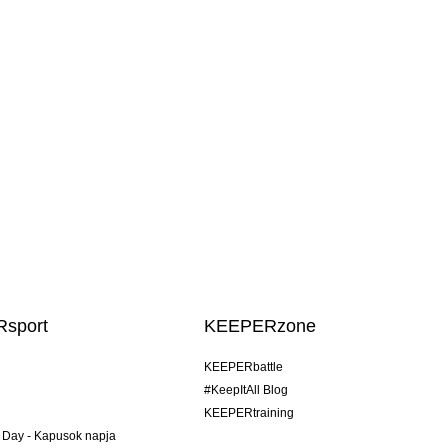
sport
KEEPERzone
KEEPERbattle
#KeepItAll Blog
KEEPERtraining
 Day - Kapusok napja