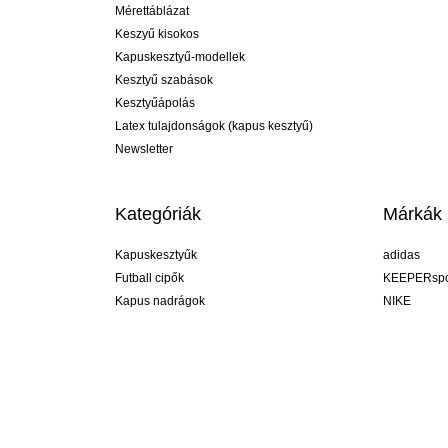
Mérettáblázat
Keszyű kisokos
Kapuskesztyű-modellek
Kesztyű szabások
Kesztyűápolás
Latex tulajdonságok (kapus kesztyű)
Newsletter
Kategóriák
Márkák
Kapuskesztyűk
adidas
Futball cipők
KEEPERspo
Kapus nadrágok
NIKE
Kapusmezek
Puma
Kapus alánadrág
REUSCH
Sells Goal
uhlsport
Elite Sport
rehab