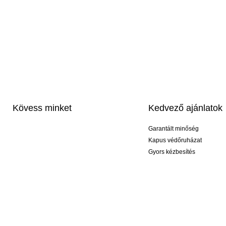
Kövess minket
Kedvező ajánlatok
Garantált minőség
Kapus védőruházat
Gyors kézbesítés
Profi feliratozás
Exkluzív kesztyűk
Akciós csomagok