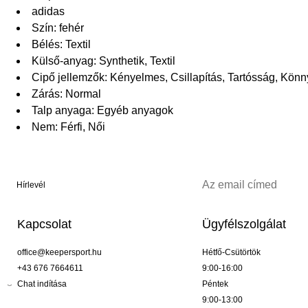
adidas
Szín: fehér
Bélés: Textil
Külső-anyag: Synthetik, Textil
Cipő jellemzők: Kényelmes, Csillapítás, Tartósság, Kö
Zárás: Normal
Talp anyaga: Egyéb anyagok
Nem: Férfi, Női
Hírlevél
Kapcsolat
Ügyfélszolgálat
office@keepersport.hu
Hétfő-Csütörtök
+43 676 7664611
9:00-16:00
Chat indítása
Péntek
9:00-13:00