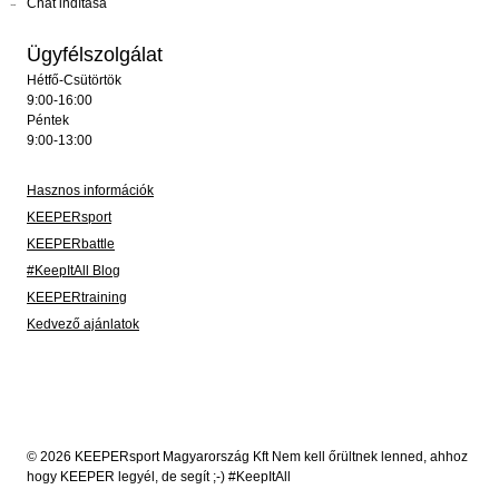
Chat indítása
Ügyfélszolgálat
Hétfő-Csütörtök
9:00-16:00
Péntek
9:00-13:00
Hasznos információk
KEEPERsport
KEEPERbattle
#KeepItAll Blog
KEEPERtraining
Kedvező ajánlatok
© 2026 KEEPERsport Magyarország Kft Nem kell őrültnek lenned, ahhoz
hogy KEEPER legyél, de segít ;-) #KeepItAll