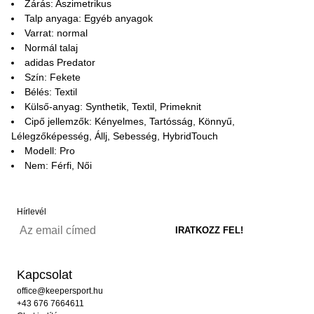
Zárás: Aszimetrikus
Talp anyaga: Egyéb anyagok
Varrat: normal
Normál talaj
adidas Predator
Szín: Fekete
Bélés: Textil
Külső-anyag: Synthetik, Textil, Primeknit
Cipő jellemzők: Kényelmes, Tartósság, Könnyű,
Lélegzőképesség, Állj, Sebesség, HybridTouch
Modell: Pro
Nem: Férfi, Női
Hírlevél
Kapcsolat
office@keepersport.hu
+43 676 7664611