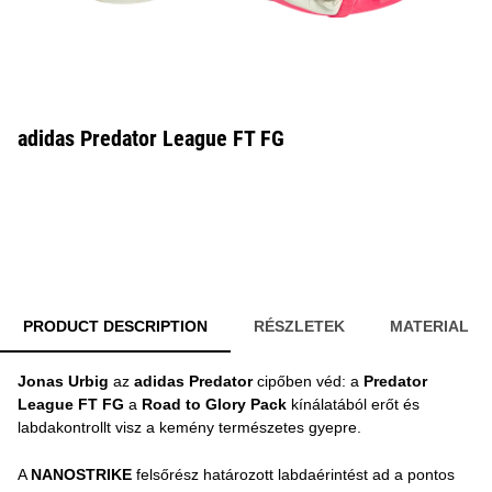
adidas Predator League FT FG
PRODUCT DESCRIPTION
RÉSZLETEK
MATERIAL
Jonas Urbig
az
adidas Predator
cipőben véd: a
Predator
League FT FG
a
Road to Glory Pack
kínálatából erőt és
labdakontrollt visz a kemény természetes gyepre.
A
NANOSTRIKE
felsőrész határozott labdaérintést ad a pontos