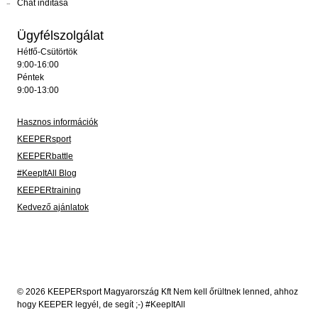
Chat indítása
Ügyfélszolgálat
Hétfő-Csütörtök
9:00-16:00
Péntek
9:00-13:00
Hasznos információk
KEEPERsport
KEEPERbattle
#KeepItAll Blog
KEEPERtraining
Kedvező ajánlatok
© 2026 KEEPERsport Magyarország Kft Nem kell őrültnek lenned, ahhoz
hogy KEEPER legyél, de segít ;-) #KeepItAll