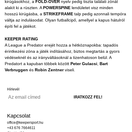
kirúgásokhoz, a
FOLD-OVER
nyelv pedig tiszta találati zónát
alakít ki a rüszten. A
POWERSPINE
lendületet visz minden
hosszú kirúgásba, a
STRIKEFRAME
talp pedig azonnali tempóra
váltja az indulásodat. Olyan futballcipő, amellyel a kapus hátulról
építi fel a játékot.
KEEPER RATING
A League a Predator erejét hozza a hétköznapokba: tapadós
érintkezési zóna a játék indításához, biztos megtartás a gyors
védéseknél és az irányváltásoknál a tizenhatoson belül. A
Predatort a kapuban többek között
Peter Gulacsi
,
Bart
Verbruggen
és
Robin Zentner
viseli.
Hírlevél
Kapcsolat
office@keepersport.hu
+43 676 7664611