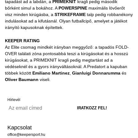
tapadást ad a labdán, a
PRIMEKNIT
kragli pedig második
bőrként simul a bokához. A
POWERSPINE
maximális lövőerőt
visz minden kirúgásba, a
STRIKEFRAME
talp pedig robbanékony
indulásokat ad a kifutásnál. Olyan futballcipő, amelyet a játékot
irányító kapusoknak építettek.
KEEPER RATING
Az Elite csomag mindkét irányban meggyőző: a tapadós FOLD-
OVER találati zóna pontosabbá teszi a kirúgásokat és a hosszú
kirúgásokat, a PRIMEKNIT kragli pedig megtartást ad a
védéseknél és a gyors irányváltásoknál. A Predatort a kapuban
többek között
Emiliano Martinez
,
Gianluigi Donnarumma
és
Oliver Baumann
viseli.
Hírlevél
Kapcsolat
office@keepersport.hu