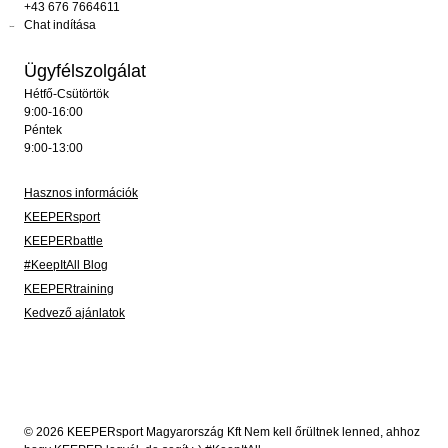
+43 676 7664611
Chat indítása
Ügyfélszolgálat
Hétfő-Csütörtök
9:00-16:00
Péntek
9:00-13:00
Hasznos információk
KEEPERsport
KEEPERbattle
#KeepItAll Blog
KEEPERtraining
Kedvező ajánlatok
© 2026 KEEPERsport Magyarország Kft Nem kell őrültnek lenned, ahhoz