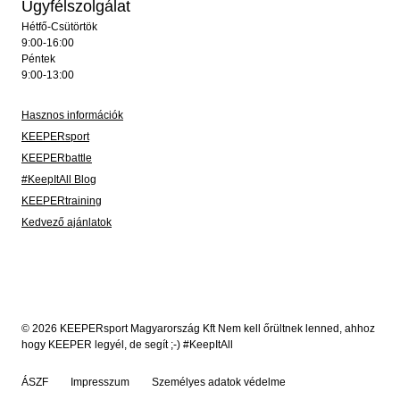
Ügyfélszolgálat
Hétfő-Csütörtök
9:00-16:00
Péntek
9:00-13:00
Hasznos információk
KEEPERsport
KEEPERbattle
#KeepItAll Blog
KEEPERtraining
Kedvező ajánlatok
© 2026 KEEPERsport Magyarország Kft Nem kell őrültnek lenned, ahhoz
hogy KEEPER legyél, de segít ;-) #KeepItAll
ÁSZF
Impresszum
Személyes adatok védelme