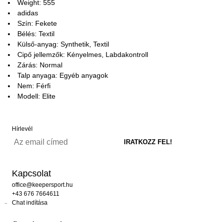
Weight: 555
adidas
Szín: Fekete
Bélés: Textil
Külső-anyag: Synthetik, Textil
Cipő jellemzők: Kényelmes, Labdakontroll
Zárás: Normal
Talp anyaga: Egyéb anyagok
Nem: Férfi
Modell: Elite
Hírlevél
Kapcsolat
office@keepersport.hu
+43 676 7664611
Chat indítása