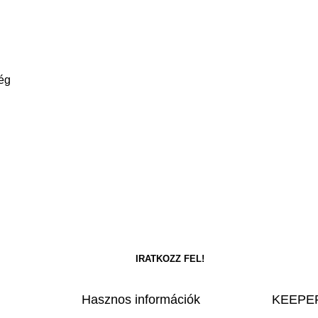
ség
Hasznos információk
KEEPER