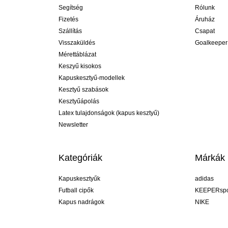
Segítség
Rólunk
Fizetés
Áruház
Szállítás
Csapat
Visszaküldés
Goalkeeper
Mérettáblázat
Keszyű kisokos
Kapuskesztyű-modellek
Kesztyű szabások
Kesztyűápolás
Latex tulajdonságok (kapus kesztyű)
Newsletter
Kategóriák
Márkák
Kapuskesztyűk
adidas
Futball cipők
KEEPERspo
Kapus nadrágok
NIKE
Kapusmezek
Puma
Kapus alánadrág
REUSCH