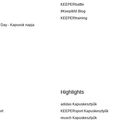
KEEPERbattle
#KeepItAll Blog
KEEPERtraining
 Day - Kapusok napja
Highlights
adidas Kapuskesztyűk
rt
KEEPERsport Kapuskesztyűk
reusch Kapuskesztyűk
uhlsport Kapuskesztyűk
rehab Kapuskesztyűk