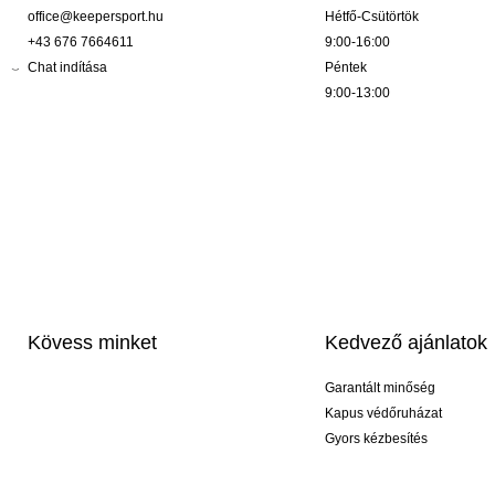
office@keepersport.hu
Hétfő-Csütörtök
+43 676 7664611
9:00-16:00
Chat indítása
Péntek
9:00-13:00
Kövess minket
Kedvező ajánlatok
Garantált minőség
Kapus védőruházat
Gyors kézbesítés
Profi feliratozás
Exkluzív kesztyűk