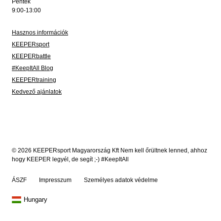
Péntek
9:00-13:00
Hasznos információk
KEEPERsport
KEEPERbattle
#KeepItAll Blog
KEEPERtraining
Kedvező ajánlatok
© 2026 KEEPERsport Magyarország Kft Nem kell őrültnek lenned, ahhoz
hogy KEEPER legyél, de segít ;-) #KeepItAll
ÁSZF
Impresszum
Személyes adatok védelme
Hungary