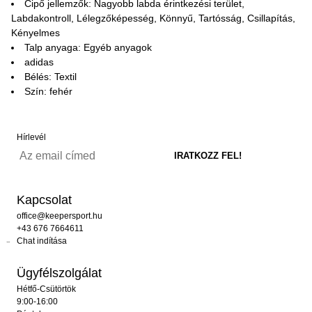
Cipő jellemzők: Nagyobb labda érintkezési terület,
Labdakontroll, Lélegzőképesség, Könnyű, Tartósság, Csillapítás,
Kényelmes
Talp anyaga: Egyéb anyagok
adidas
Bélés: Textil
Szín: fehér
Hírlevél
Kapcsolat
office@keepersport.hu
+43 676 7664611
Chat indítása
Ügyfélszolgálat
Hétfő-Csütörtök
9:00-16:00