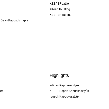
KEEPERbattle
#KeepItAll Blog
KEEPERtraining
 Day - Kapusok napja
Highlights
adidas Kapuskesztyűk
rt
KEEPERsport Kapuskesztyűk
reusch Kapuskesztyűk
uhlsport Kapuskesztyűk
rehab Kapuskesztyűk