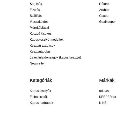
Segítség
Rólunk
Fizetés
Áruház
Szállítás
Csapat
Visszaküldés
Goalkeeper
Mérettáblázat
Keszyű kisokos
Kapuskesztyű-modellek
Kesztyű szabások
Kesztyűápolás
Latex tulajdonságok (kapus kesztyű)
Newsletter
Kategóriák
Márkák
Kapuskesztyűk
adidas
Futball cipők
KEEPERspo
Kapus nadrágok
NIKE
Kapusmezek
Puma
Kapus alánadrág
REUSCH