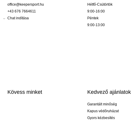
office@keepersport.hu
Hétfő-Csütörtök
+43 676 7664611
9:00-16:00
Chat indítása
Péntek
9:00-13:00
Kövess minket
Kedvező ajánlatok
Garantált minőség
Kapus védőruházat
Gyors kézbesítés
Profi feliratozás
Exkluzív kesztyűk