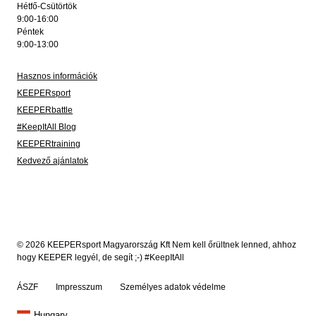
Hétfő-Csütörtök
9:00-16:00
Péntek
9:00-13:00
Hasznos információk
KEEPERsport
KEEPERbattle
#KeepItAll Blog
KEEPERtraining
Kedvező ajánlatok
© 2026 KEEPERsport Magyarország Kft Nem kell őrültnek lenned, ahhoz
hogy KEEPER legyél, de segít ;-) #KeepItAll
ÁSZF
Impresszum
Személyes adatok védelme
Hungary