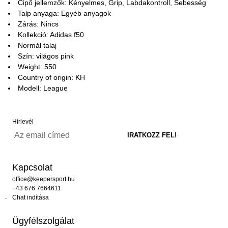
Cipő jellemzők: Kényelmes, Grip, Labdakontroll, Sebesség
Talp anyaga: Egyéb anyagok
Zárás: Nincs
Kollekció: Adidas f50
Normál talaj
Szín: világos pink
Weight: 550
Country of origin: KH
Modell: League
Hírlevél
Kapcsolat
office@keepersport.hu
+43 676 7664611
Chat indítása
Ügyfélszolgálat