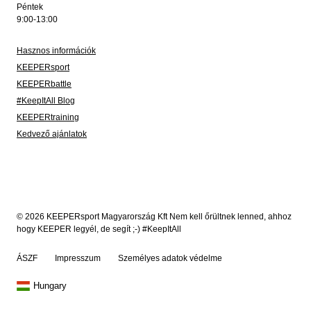
Péntek
9:00-13:00
Hasznos információk
KEEPERsport
KEEPERbattle
#KeepItAll Blog
KEEPERtraining
Kedvező ajánlatok
© 2026 KEEPERsport Magyarország Kft Nem kell őrültnek lenned, ahhoz
hogy KEEPER legyél, de segít ;-) #KeepItAll
ÁSZF
Impresszum
Személyes adatok védelme
Hungary