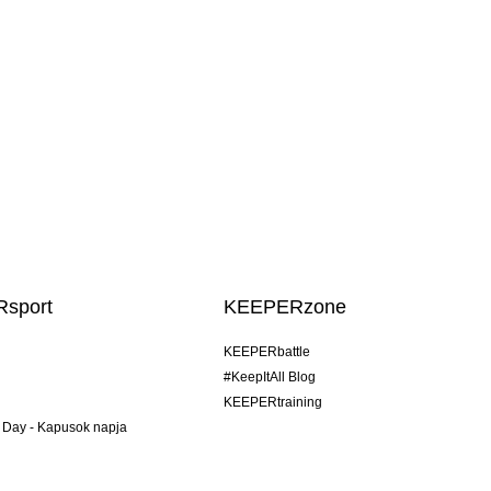
sport
KEEPERzone
KEEPERbattle
#KeepItAll Blog
KEEPERtraining
 Day - Kapusok napja