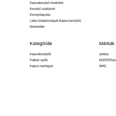
Kapuskesztyű-modellek
Kesztyű szabások
Kesztyűápolás
Latex tulajdonságok (kapus kesztyű)
Newsletter
Kategóriák
Márkák
Kapuskesztyűk
adidas
Futball cipők
KEEPERspo
Kapus nadrágok
NIKE
Kapusmezek
Puma
Kapus alánadrág
REUSCH
Sells Goal
uhlsport
Elite Sport
rehab