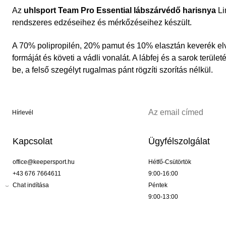
Az
uhlsport Team Pro Essential lábszárvédő harisnya
Li
rendszeres edzéseihez és mérkőzéseihez készült.
A 70% polipropilén, 20% pamut és 10% elasztán keverék elv
formáját és követi a vádli vonalát. A lábfej és a sarok terüle
be, a felső szegélyt rugalmas pánt rögzíti szorítás nélkül.
Hírlevél
Kapcsolat
Ügyfélszolgálat
office@keepersport.hu
Hétfő-Csütörtök
+43 676 7664611
9:00-16:00
Chat indítása
Péntek
9:00-13:00