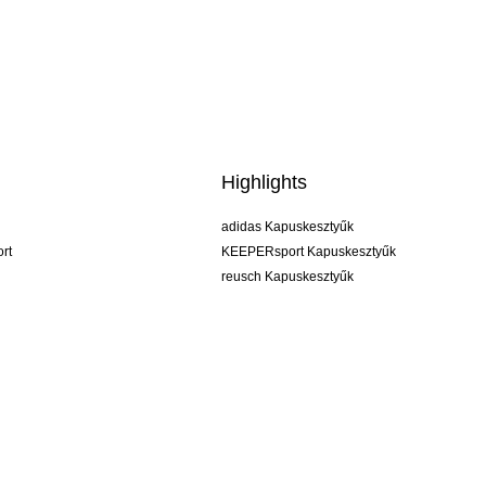
Highlights
adidas Kapuskesztyűk
rt
KEEPERsport Kapuskesztyűk
reusch Kapuskesztyűk
uhlsport Kapuskesztyűk
rehab Kapuskesztyűk
keeper
NIKE Kapuskesztyűk
PUMA Kapuskesztyűk
SELLS Kapuskesztyűk