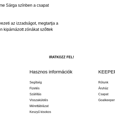
me Sárga színben a csapat
ezeti az izzadságot, megtartja a
tén kipárnázott zónákat szőttek
Hasznos információk
KEEPER
Segítség
Rólunk
Fizetés
Áruház
Szállítás
Csapat
Visszaküldés
Goalkeeper
Mérettáblázat
Keszyű kisokos