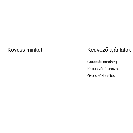
Kövess minket
Kedvező ajánlatok
Garantált minőség
Kapus védőruházat
Gyors kézbesítés
Profi feliratozás
Exkluzív kesztyűk
Akciós csomagok