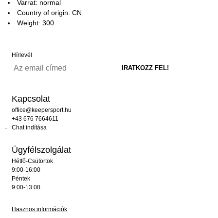
Varrat: normal
Country of origin: CN
Weight: 300
Hírlevél
Kapcsolat
office@keepersport.hu
+43 676 7664611
Chat indítása
Ügyfélszolgálat
Hétfő-Csütörtök
9:00-16:00
Péntek
9:00-13:00
Hasznos információk