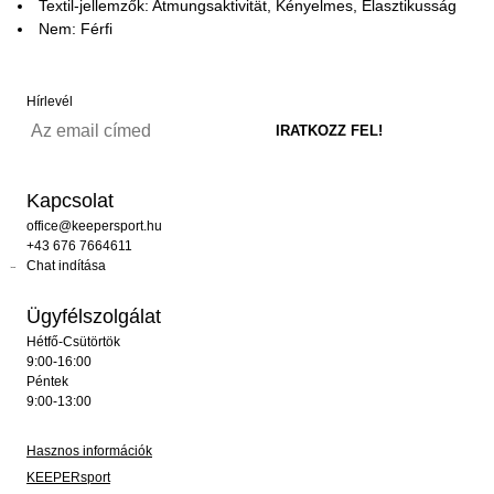
Textil-jellemzők: Atmungsaktivität, Kényelmes, Elasztikusság
Nem: Férfi
Hírlevél
Kapcsolat
office@keepersport.hu
+43 676 7664611
Chat indítása
Ügyfélszolgálat
Hétfő-Csütörtök
9:00-16:00
Péntek
9:00-13:00
Hasznos információk
KEEPERsport