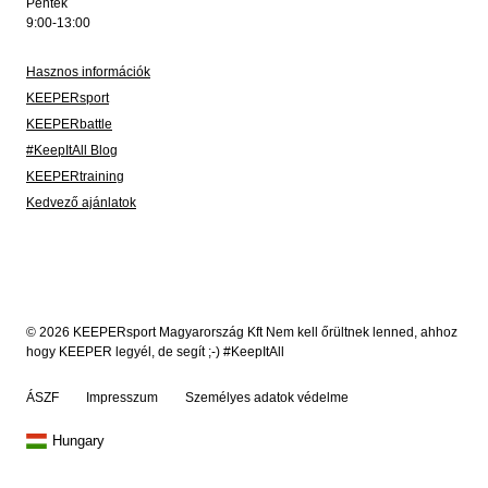
Péntek
9:00-13:00
Hasznos információk
KEEPERsport
KEEPERbattle
#KeepItAll Blog
KEEPERtraining
Kedvező ajánlatok
© 2026 KEEPERsport Magyarország Kft Nem kell őrültnek lenned, ahhoz
hogy KEEPER legyél, de segít ;-) #KeepItAll
ÁSZF
Impresszum
Személyes adatok védelme
Hungary