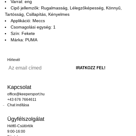
Varrat: eng
Cipő jellemzők: Rugalmasság, Lélegzőképesség, Könnyű,
Tartósság, Csillapítás, Kényelmes
Applikáció: Meccs
Csomagolási egység: 1
Szín: Fekete
Márka: PUMA
Hírlevél
Kapcsolat
office@keepersport.hu
+43 676 7664611
Chat indítása
Ügyfélszolgálat
Hétfő-Csütörtök
9:00-16:00