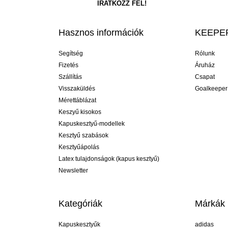
Hasznos információk
KEEPER
Segítség
Rólunk
Fizetés
Áruház
Szállítás
Csapat
Visszaküldés
Goalkeeper
Mérettáblázat
Keszyű kisokos
Kapuskesztyű-modellek
Kesztyű szabások
Kesztyűápolás
Latex tulajdonságok (kapus kesztyű)
Newsletter
Kategóriák
Márkák
Kapuskesztyűk
adidas