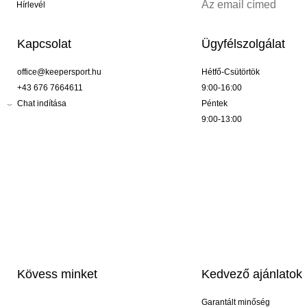
Hírlevél
Kapcsolat
Ügyfélszolgálat
office@keepersport.hu
Hétfő-Csütörtök
+43 676 7664611
9:00-16:00
Chat indítása
Péntek
9:00-13:00
Kövess minket
Kedvező ajánlatok
Garantált minőség