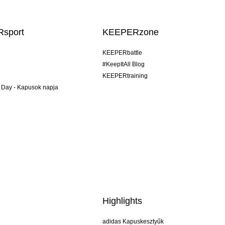
sport
KEEPERzone
KEEPERbattle
#KeepItAll Blog
KEEPERtraining
 Day - Kapusok napja
Highlights
adidas Kapuskesztyűk