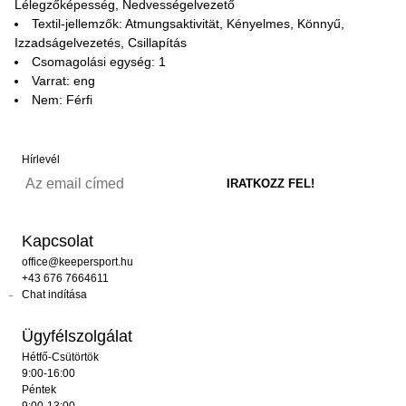
Lélegzőképesség, Nedvességelvezető
Textil-jellemzők: Atmungsaktivität, Kényelmes, Könnyű,
Izzadságelvezetés, Csillapítás
Csomagolási egység: 1
Varrat: eng
Nem: Férfi
Hírlevél
Kapcsolat
office@keepersport.hu
+43 676 7664611
Chat indítása
Ügyfélszolgálat
Hétfő-Csütörtök
9:00-16:00
Péntek