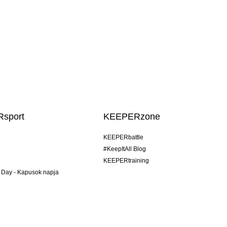
sport
KEEPERzone
KEEPERbattle
#KeepItAll Blog
KEEPERtraining
 Day - Kapusok napja