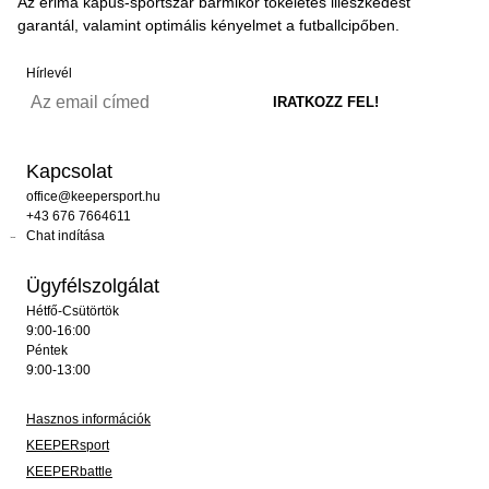
Az erima kapus-sportszár bármikor tökéletes illeszkedést
garantál, valamint optimális kényelmet a futballcipőben.
Hírlevél
Kapcsolat
office@keepersport.hu
+43 676 7664611
Chat indítása
Ügyfélszolgálat
Hétfő-Csütörtök
9:00-16:00
Péntek
9:00-13:00
Hasznos információk
KEEPERsport
KEEPERbattle