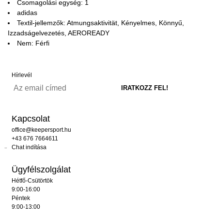
Csomagolási egység: 1
adidas
Textil-jellemzők: Atmungsaktivität, Kényelmes, Könnyű,
Izzadságelvezetés, AEROREADY
Nem: Férfi
Hírlevél
Kapcsolat
office@keepersport.hu
+43 676 7664611
Chat indítása
Ügyfélszolgálat
Hétfő-Csütörtök
9:00-16:00
Péntek
9:00-13:00