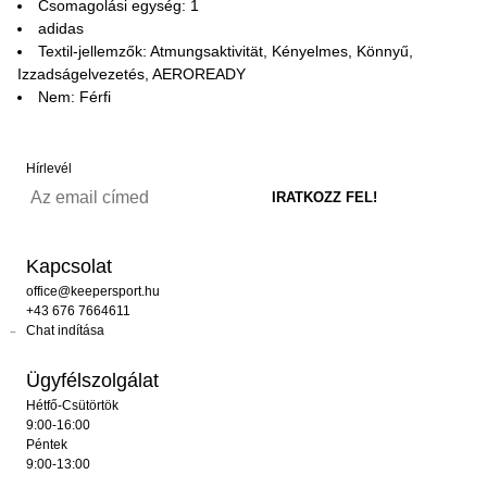
Csomagolási egység: 1
adidas
Textil-jellemzők: Atmungsaktivität, Kényelmes, Könnyű,
Izzadságelvezetés, AEROREADY
Nem: Férfi
Hírlevél
Kapcsolat
office@keepersport.hu
+43 676 7664611
Chat indítása
Ügyfélszolgálat
Hétfő-Csütörtök
9:00-16:00
Péntek
9:00-13:00