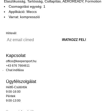
Elasztikusság, Tartósság, Csillapítás, AEROREADY, Formotion
Csomagolási egység: 1
Applikáció: Meccs
Varrat: kompresszió
Hírlevél
Kapcsolat
office@keepersport.hu
+43 676 7664611
Chat indítása
Ügyfélszolgálat
Hétfő-Csütörtök
9:00-16:00
Péntek
9:00-13:00