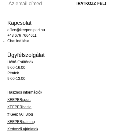
Kapcsolat
office@keepersport.hu
+43 676 7664611
Chat indítása
Ügyfélszolgálat
Hétfő-Csütörtök
9:00-16:00
Péntek
9:00-13:00
Hasznos információk
KEEPERsport
KEEPERbattle
#KeepItAll Blog
KEEPERtraining
Kedvező ajánlatok