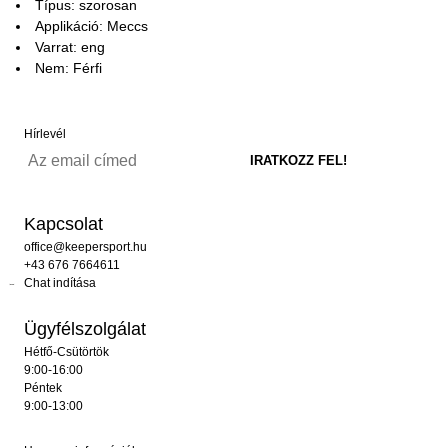
Típus: szorosan
Applikáció: Meccs
Varrat: eng
Nem: Férfi
Hírlevél
Kapcsolat
office@keepersport.hu
+43 676 7664611
Chat indítása
Ügyfélszolgálat
Hétfő-Csütörtök
9:00-16:00
Péntek
9:00-13:00