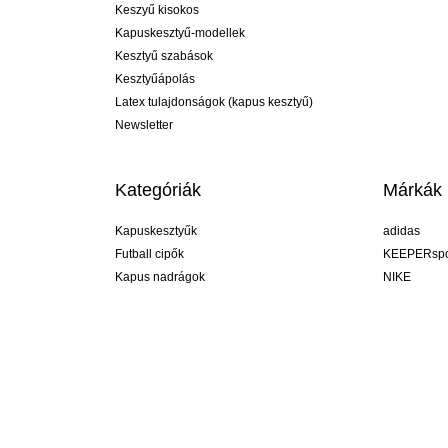
Keszyű kisokos
Kapuskesztyű-modellek
Kesztyű szabások
Kesztyűápolás
Latex tulajdonságok (kapus kesztyű)
Newsletter
Kategóriák
Márkák
Kapuskesztyűk
adidas
Futball cipők
KEEPERspo
Kapus nadrágok
NIKE
Kapusmezek
Puma
Kapus alánadrág
REUSCH
Sells Goal
uhlsport
Elite Sport
rehab