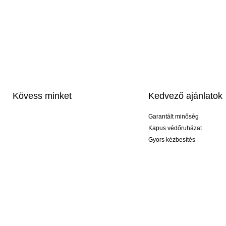
Kövess minket
Kedvező ajánlatok
Garantált minőség
Kapus védőruházat
Gyors kézbesítés
Profi feliratozás
Exkluzív kesztyűk
Akciós csomagok