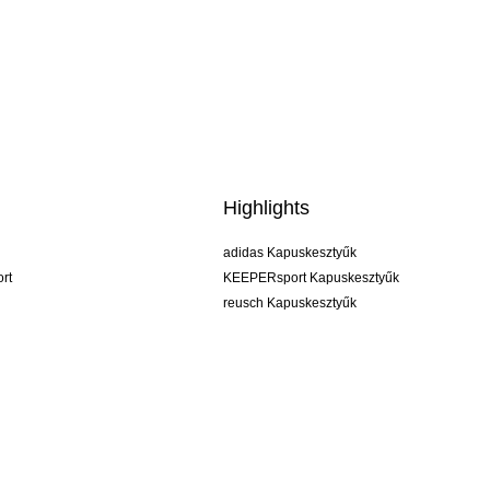
Highlights
adidas Kapuskesztyűk
rt
KEEPERsport Kapuskesztyűk
reusch Kapuskesztyűk
uhlsport Kapuskesztyűk
rehab Kapuskesztyűk
keeper
NIKE Kapuskesztyűk
PUMA Kapuskesztyűk
SELLS Kapuskesztyűk