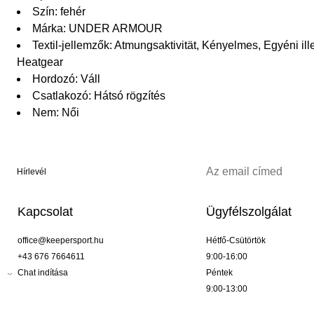
Szín: fehér
Márka: UNDER ARMOUR
Textil-jellemzők: Atmungsaktivität, Kényelmes, Egyéni il
Heatgear
Hordozó: Váll
Csatlakozó: Hátsó rögzítés
Nem: Női
Hírlevél
Kapcsolat
Ügyfélszolgálat
office@keepersport.hu
Hétfő-Csütörtök
+43 676 7664611
9:00-16:00
Chat indítása
Péntek
9:00-13:00