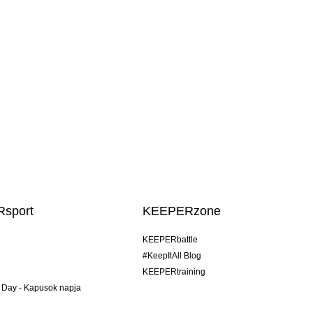
sport
KEEPERzone
KEEPERbattle
#KeepItAll Blog
KEEPERtraining
 Day - Kapusok napja