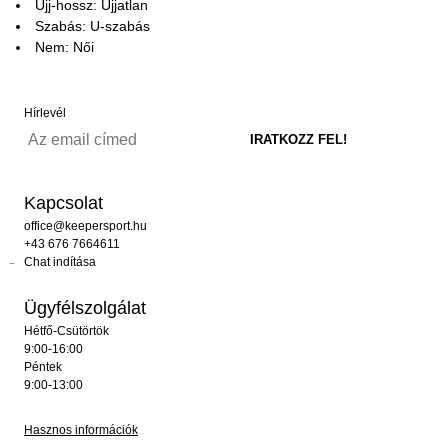
Ujj-hossz: Ujjatlan
Szabás: U-szabás
Nem: Női
Hírlevél
Kapcsolat
office@keepersport.hu
+43 676 7664611
Chat indítása
Ügyfélszolgálat
Hétfő-Csütörtök
9:00-16:00
Péntek
9:00-13:00
Hasznos információk