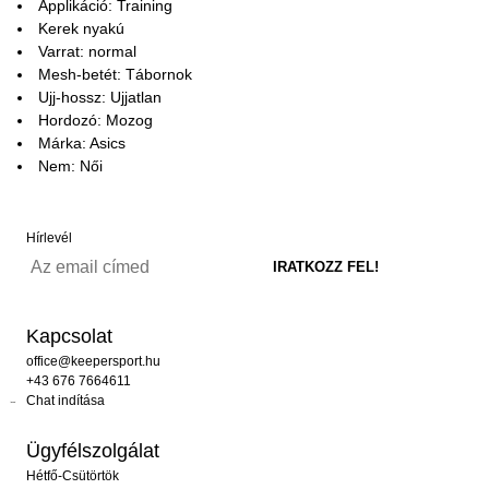
Applikáció: Training
Kerek nyakú
Varrat: normal
Mesh-betét: Tábornok
Ujj-hossz: Ujjatlan
Hordozó: Mozog
Márka: Asics
Nem: Női
Hírlevél
Kapcsolat
office@keepersport.hu
+43 676 7664611
Chat indítása
Ügyfélszolgálat
Hétfő-Csütörtök