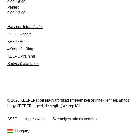
9:00-16:00
Péntek
9:00-13:00
Hasznos információk
KEEPERsport
KEEPERbattle
#KeepItAll Blog
KEEPERtraining
Kedvező ajánlatok
© 2026 KEEPERsport Magyarország Kft Nem kell őrültnek lenned, ahhoz
hogy KEEPER legyél, de segít ;-) #KeepItAll
ÁSZF
Impresszum
Személyes adatok védelme
Hungary